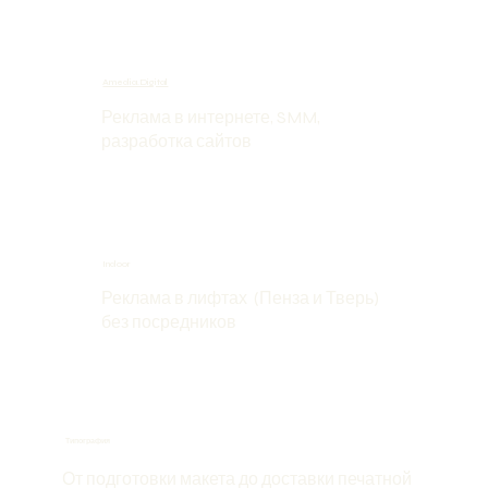
Amedia.Digital
Реклама в интернете, SMM,
разработка сайтов
Indoor
Реклама в лифтах (Пенза и Тверь)
без посредников
Типография
От подготовки макета до доставки печатной